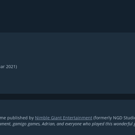
uar 2021
)
ame published by
Nimble Giant Entertainment
(formerly NGD Studio
nment, gamigo games, Adrian, and everyone who played this wonderful