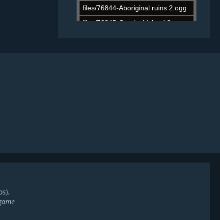
s).
 game