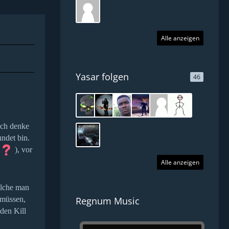
Alle anzeigen
Yasar folgen
46
ich denke
undet bin.
), vor
Alle anzeigen
elche man
 müssen,
Regnum Music
eden Kill