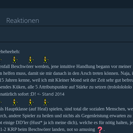
d
Reaktionen
eheheeheh:
enfall Beschwörer werden, jene intuitive Handlung begann vor meiner
 helfen muss, damit sie mir danach in den Arsch treten können. Naja, 
15 Jahren kenne, weil ich mit Kleiner Mond seit der Zeit sehr gut befre
sendes Küken, alle 5 Attributspunkte auf Stärke zu setzen (trolololololo
<- Stand 2014
natürlich sofort :D!
ls Hauptklasse (auf Heal) spielen, sind total die sozialen Menschen, w
urch, andere Spieler zu heilen und nichts als Gegenleistung erwarten zu
einige DD'ler (Hust* ja ich meine dich), welche es für nötig halten, j
ls 1-2 KRP beim Beschwörer landen, not so amusing
.