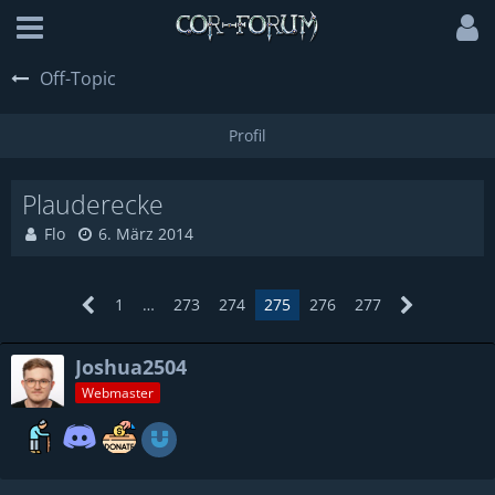
Off-Topic
Plauderecke
Flo
6. März 2014
1
…
273
274
275
276
277
Joshua2504
Webmaster