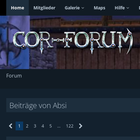
Home
Mitglieder
Galerie
Maps
Hilfe
Forum
Beiträge von Absi
1
2
3
4
5
…
122