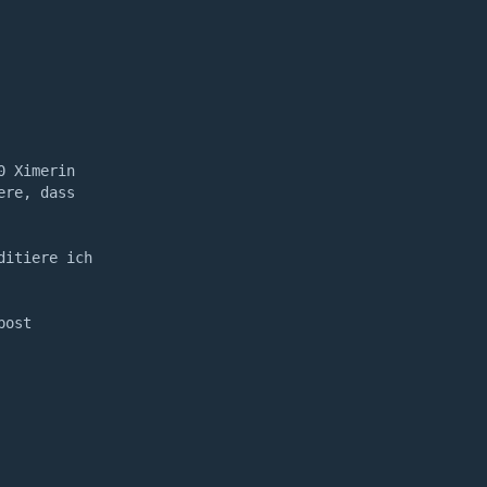
0 Ximerin
ere, dass
ditiere ich
post