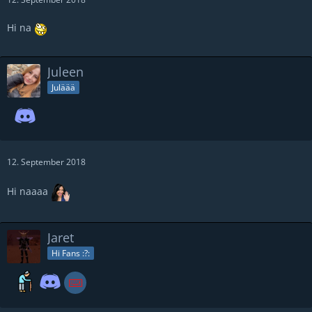
Hi na
Juleen
Juläää
12. September 2018
Hi naaaa
Jaret
Hi Fans :?: