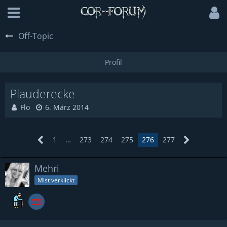
Off-Topic
Plauderecke
Flo
6. März 2014
1
…
273
274
275
276
277
Mehri
Mist verklickt