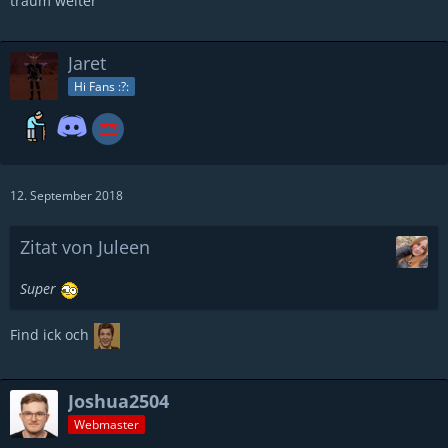
träum weiter
Jaret
Hi Fans :?:
12. September 2018
Zitat von Juleen
Super
Find ick och
Joshua2504
Webmaster